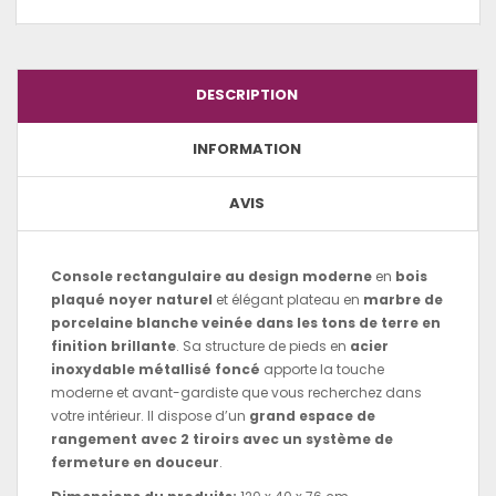
DESCRIPTION
INFORMATION
AVIS
Console rectangulaire au design moderne
en
bois
plaqué noyer naturel
et élégant plateau en
marbre de
porcelaine blanche veinée dans les tons de terre en
finition brillante
. Sa structure de pieds en
acier
inoxydable métallisé foncé
apporte la touche
moderne et avant-gardiste que vous recherchez dans
votre intérieur. Il dispose d’un
grand espace de
rangement avec 2 tiroirs avec un système de
fermeture en douceur
.