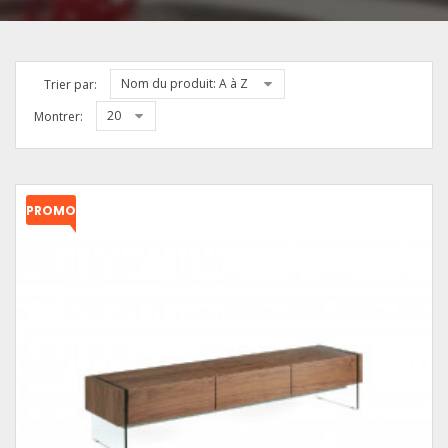
Nom du produit: A à Z
Trier par:
20
Montrer:
PROMO
!