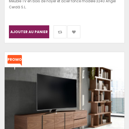
Meuble TV en bois de noyer et acier foncé modèle 3240 Angel
Cerdá S.L.
AJOUTER AU PANIER
PROMO
!