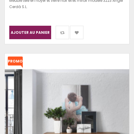
Meuble télé en noyer et verre noir effet miroir modèle 3223 Angel
Cerdá S.L.
AJOUTER AU PANIER
PROMO
!