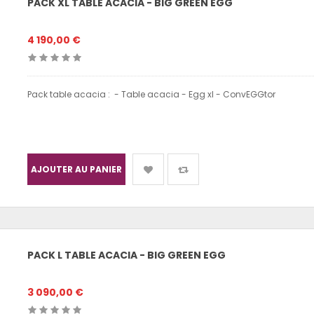
PACK XL TABLE ACACIA - BIG GREEN EGG
4 190,00 €
Pack table acacia : - Table acacia - Egg xl - ConvEGGtor
AJOUTER AU PANIER
PACK L TABLE ACACIA - BIG GREEN EGG
3 090,00 €