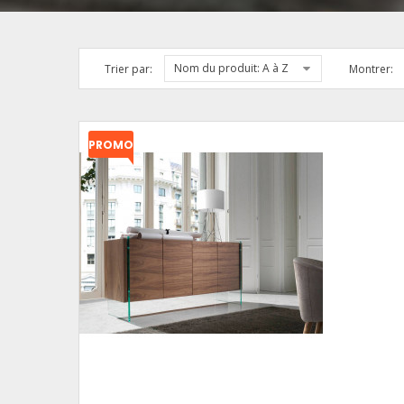
Nom du produit: A à Z
Trier par:
Montrer:
PROMO
!