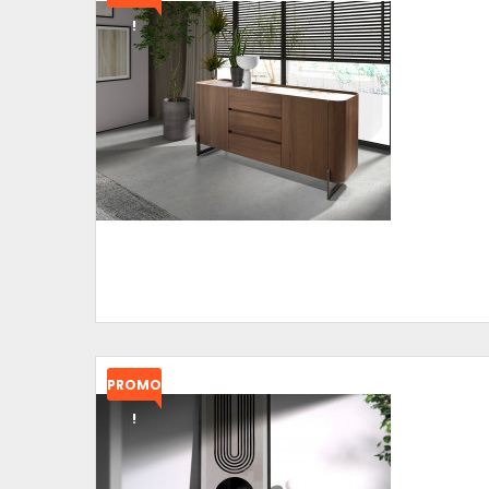
!
PROMO
!