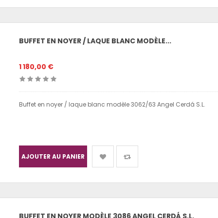
BUFFET EN NOYER / LAQUE BLANC MODÈLE...
1 180,00 €
Buffet en noyer / laque blanc modèle 3062/63 Angel Cerdá S.L.
AJOUTER AU PANIER
BUFFET EN NOYER MODÈLE 3086 ANGEL CERDÁ S.L.