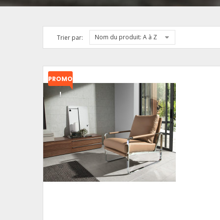
Nom du produit: A à Z
Trier par:
PROMO
!