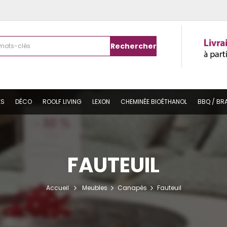
Rechercher
ES
DÉCO
ROOLF LIVING
LEXON
CHEMINÉE BIOÉTHANOL
BBQ / BR
FAUTEUIL
Accueil
Meubles
Canapés
Fauteuil