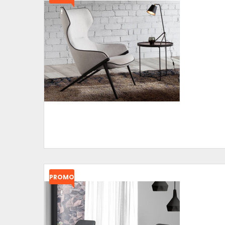
!
PROMO
!