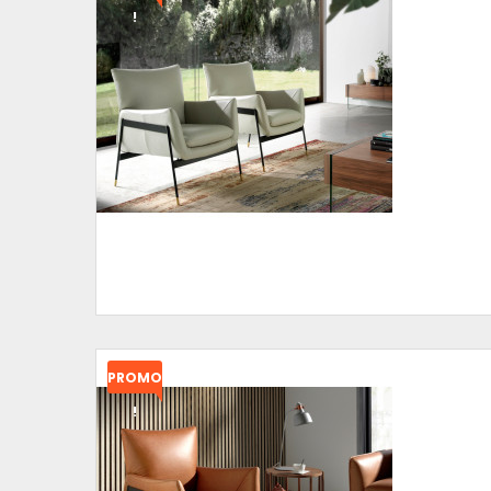
!
PROMO
!