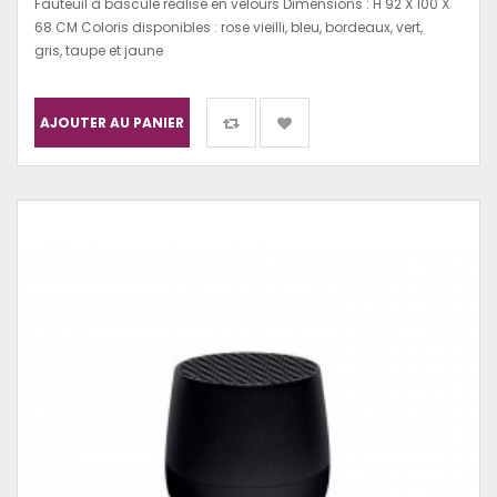
Fauteuil à bascule réalisé en velours Dimensions : H 92 X 100 X
68 CM Coloris disponibles : rose vieilli, bleu, bordeaux, vert,
gris, taupe et jaune
AJOUTER AU PANIER