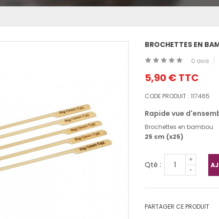
BROCHETTES EN BAM
0 avis
5,90 €
TTC
CODE PRODUIT :
117465
Rapide vue d'ensemb
Brochettes en bambou.
25 cm (x25)
+
Qté :
AJ
-
PARTAGER CE PRODUIT