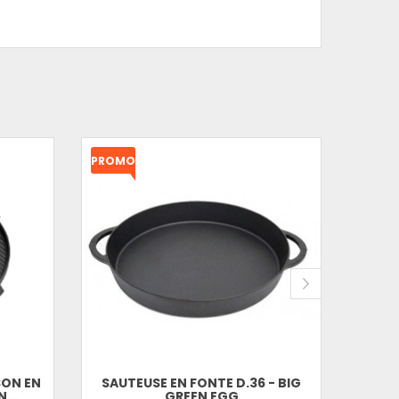
PROMO
!
SON EN
SAUTEUSE EN FONTE D.36 - BIG
SAUTE
...
GREEN EGG