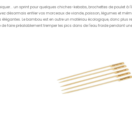
piquer... un sprint pour quelques chiches-kebabs, brochettes de poulet à l'
ez désormais enfiler vos morceaux de viande, poisson, légumes et même 
s élégantes. Le bambou est en outre un matériau écologique, donc plus re
llé de faire préalablement tremper les pics dans de l'eau froide pendant un