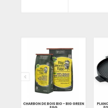
AU
CHARBON DE BOIS BIO - BIG GREEN
PLANC
EGG
FO