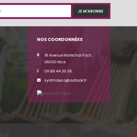
JE M'ABONNE
NOS COORDONNÉES
18 Avenue Maréchal Foch,
06000 Nice
09 86 44 30 36
systmdeco@outlook.fr