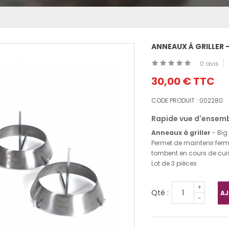
ANNEAUX À GRILLER 
0 avis
30,00 €
TTC
CODE PRODUIT :
002280
Rapide vue d'ensemb
Anneaux à griller
- Big
Permet de maintenir ferme
tombent en cours de cui
Lot de 3 pièces
+
Qté :
AJ
-