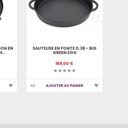
SON EN
SAUTEUSE EN FONTE D.36 - BIG
SAUTE
...
GREEN EGG
159,00 €
AJOUTER AU PANIER