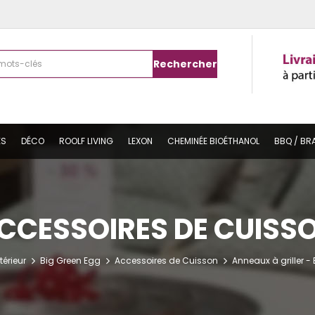
Rechercher
ES
DÉCO
ROOLF LIVING
LEXON
CHEMINÉE BIOÉTHANOL
BBQ / BR
CCESSOIRES DE CUISS
térieur
Big Green Egg
Accessoires de Cuisson
Anneaux à griller -