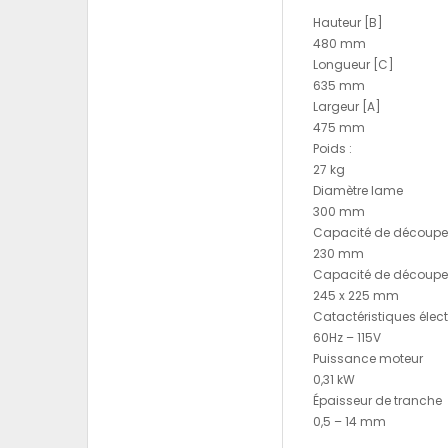
Hauteur [B]
480 mm
Longueur [C]
635 mm
Largeur [A]
475 mm
Poids :
27 kg
Diamètre lame
300 mm
Capacité de découpe (
230 mm
Capacité de découpe 
245 x 225 mm
Catactéristiques élec
60Hz – 115V
Puissance moteur
0,31 kW
Épaisseur de tranche
0,5 – 14 mm