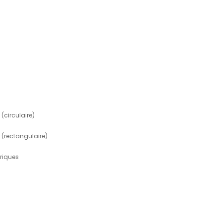
circulaire)
(rectangulaire)
triques