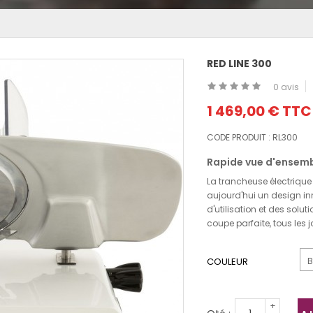
RED LINE 300
0 avis
1 469,00 €
TTC
CODE PRODUIT :
RL300
Rapide vue d'ensemb
La trancheuse électrique 
aujourd'hui un design i
d'utilisation et des sol
coupe parfaite, tous les j
COULEUR
B
+