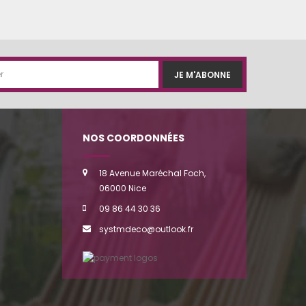
JE M'ABONNE
NOS COORDONNÉES
18 Avenue Maréchal Foch,
06000 Nice
09 86 44 30 36
systmdeco@outlook.fr