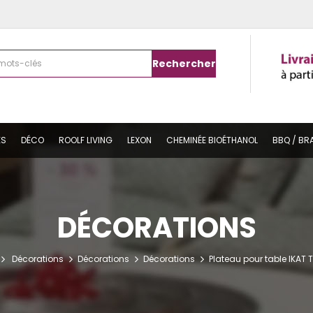
Rechercher
ES
DÉCO
ROOLF LIVING
LEXON
CHEMINÉE BIOÉTHANOL
BBQ / BR
DÉCORATIONS
Décorations
Décorations
Décorations
Plateau pour table IKAT 