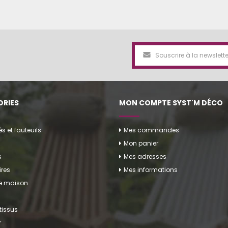
RIES
MON COMPTE SYST'M DÉCO
 et fauteuils
Mes commandes
Mon panier
s
Mes adresses
res
Mes informations
de maison
tissus
r