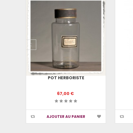
ND
POT HERBORISTE
67,00 €
AJOUTER AU PANIER