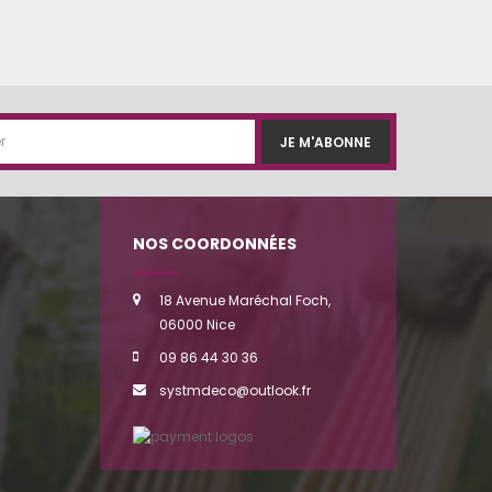
JE M'ABONNE
NOS COORDONNÉES
18 Avenue Maréchal Foch,
06000 Nice
09 86 44 30 36
systmdeco@outlook.fr