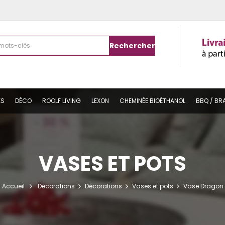
Rechercher
ES
DÉCO
ROOLF LIVING
LEXON
CHEMINÉE BIOÉTHANOL
BBQ / BR
VASES ET POTS
Accueil
Décorations
Décorations
Vases et pots
Vase Dragon