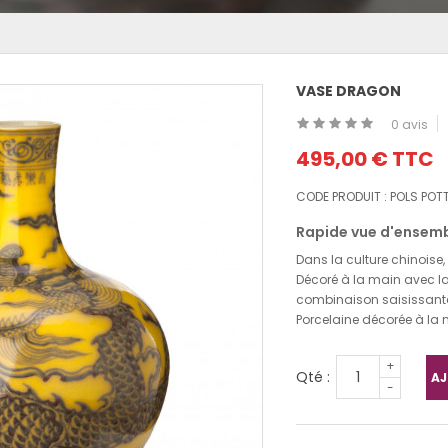
VASE DRAGON
0 avis
495,00 €
TTC
CODE PRODUIT :
POLS POT
Rapide vue d'ensemb
Dans la culture chinoise,
Décoré à la main avec la
combinaison saisissant
Porcelaine décorée à la
+
Qté :
AJ
-