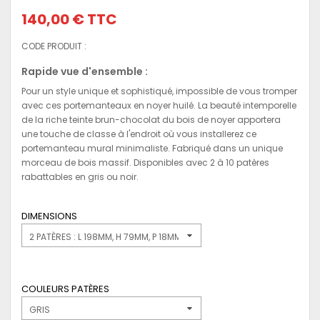
140,00 €
TTC
CODE PRODUIT :
Rapide vue d'ensemble :
Pour un style unique et sophistiqué, impossible de vous tromper
avec ces portemanteaux en noyer huilé. La beauté intemporelle
de la riche teinte brun-chocolat du bois de noyer apportera
une touche de classe à l'endroit où vous installerez ce
portemanteau mural minimaliste. Fabriqué dans un unique
morceau de bois massif. Disponibles avec 2 à 10 patères
rabattables en gris ou noir.
DIMENSIONS
2 PATÈRES : L 198MM, H 79MM, P 18MM
COULEURS PATÈRES
GRIS