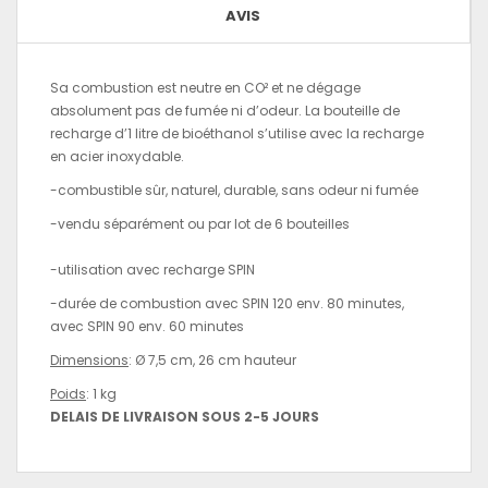
AVIS
Sa combustion est neutre en CO² et ne dégage
absolument pas de fumée ni d’odeur. La bouteille de
recharge d’1 litre de bioéthanol s’utilise avec la recharge
en acier inoxydable.
-combustible sûr, naturel, durable, sans odeur ni fumée
-vendu séparément ou par lot de 6 bouteilles
-utilisation avec recharge SPIN
-durée de combustion avec SPIN 120 env. 80 minutes,
avec SPIN 90 env. 60 minutes
Dimensions
:
Ø 7,5 cm, 26 cm hauteur
Poids
:
1 kg
DELAIS DE LIVRAISON SOUS 2-5 JOURS