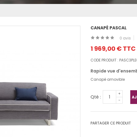
CANAPÉ PASCAL
0 avis
1 969,00 €
TTC
CODE PRODUIT :
PASC3PLE
Rapide vue d'ensemb
Canapé amovible
+
Qté :
AJ
-
PARTAGER CE PRODUIT