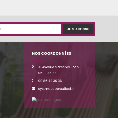
JE M'ABONNE
NOS COORDONNÉES
18 Avenue Maréchal Foch,
06000 Nice
09 86 44 30 36
systmdeco@outlook.fr