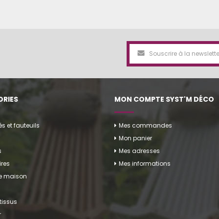
RIES
MON COMPTE SYST'M DÉCO
 et fauteuils
Mes commandes
Mon panier
s
Mes adresses
res
Mes informations
de maison
tissus
r