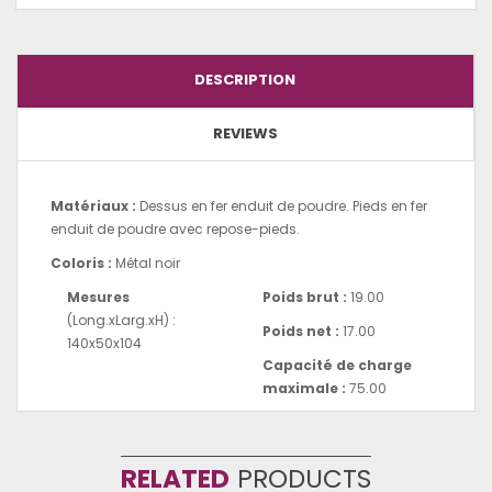
DESCRIPTION
REVIEWS
Matériaux :
Dessus en fer enduit de poudre. Pieds en fer
enduit de poudre avec repose-pieds.
Coloris :
Métal noir
Mesures
Poids brut :
19.00
(Long.xLarg.xH) :
Poids net :
17.00
140x50x104
Capacité de charge
maximale :
75.00
RELATED
PRODUCTS