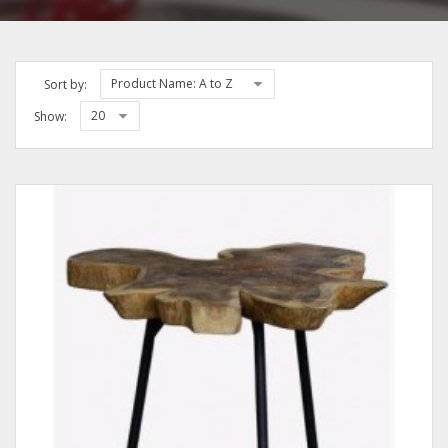
Product Name: A to Z
Sort by:
20
Show: