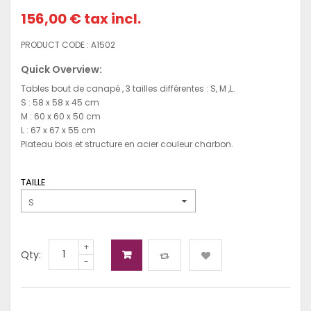
156,00 €
tax incl.
PRODUCT CODE :
A1502
Quick Overview:
Tables bout de canapé , 3 tailles différentes : S, M ,L.
S : 58 x 58 x 45 cm
M : 60 x 60 x 50 cm
L : 67 x 67 x 55 cm
Plateau bois et structure en acier couleur charbon.
TAILLE
S
+
Qty:
-