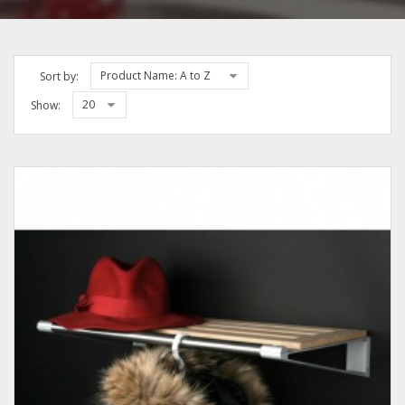
Product Name: A to Z
Sort by:
20
Show: