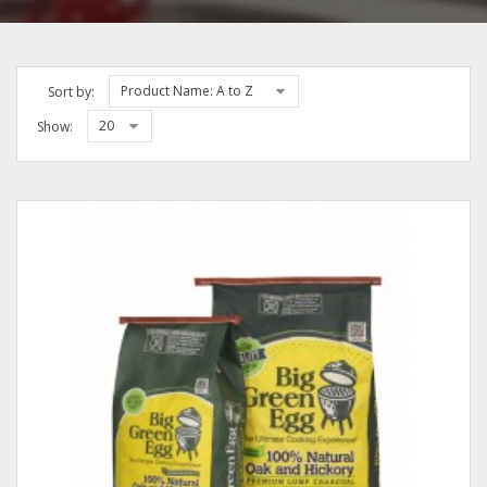
Product Name: A to Z
Sort by:
20
Show: