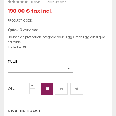
0 avis
Ecrire un avis
190,00 €
tax incl.
PRODUCT CODE :
Quick Overview:
Housse de protection intégrale pour Bigg Green Egg ainsi que
sa table.
Taille
L
et
XL
TAILLE
L
+
Qty:
-
SHARE THIS PRODUCT